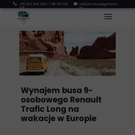
+48 692 840 358
/
+48 782 103
wojtowicz.bus@gmail.co
276
m
Wynajem busa 9-
osobowego Renault
Trafic Long na
wakacje w Europie