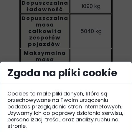
Dopuszczalna
1090 kg
ładowność
Dopuszczalna
masa
całkowita
5040 kg
zespołów
pojazdów
Maksymalna
masa
całkowita
750 kg
Zgoda na pliki cookie
ciągniętej
przyczepy
bez hamulca
Cookies to małe pliki danych, które są
Dlaczego warto wynająć busa
Długość
ładowni
2860 mm
przechowywane na Twoim urządzeniu
dostawczego w Krośnie w
(podłoga)
podczas przeglądania stron internetowych.
Wojtowicz.Bus?
Długość z
Używamy ich do poprawy działania serwisu,
4020 mm
FlexCargo
personalizacji treści, oraz analizy ruchu na
duża i ustawna przestrzeń ładunkowa
Maks. szerokość
stronie.
1660 mm
ładowni
wygodne prowadzenie - również w mieście