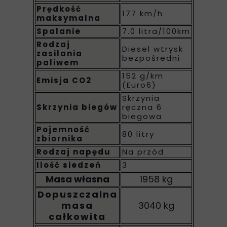
Prędkość
177 km/h
maksymalna
Spalanie
7.0 litra/100km
Rodzaj
Diesel wtrysk
zasilania
bezpośredni
paliwem
152 g/km
Emisja CO2
(Euro6)
Skrzynia
Skrzynia biegów
ręczna 6
biegowa
Pojemność
80 litry
zbiornika
Rodzaj napędu
Na przód
Ilość siedzeń
3
Masa własna
1958 kg
Dopuszczalna
masa
3040 kg
całkowita