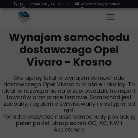
+48 692 840 358
/
+48 782 103
wojtowicz.bus@gmail.co
276
m
Wynajem samochodu
dostawczego Opel
Vivaro - Krosno
Oferujemy lokalny wynajem samochodu
dostawczego Opel Vivaro w Krośnie i okolicy. To
idealne rozwiązanie na przeprowadzki, transport
towarów oraz prace firmowe. Samochód jest
zadbany, regularnie serwisowany i dostępny od
ręki.
Ponadto wszystkie nasze samochody posiadają
pełen pakiet ubezpieczeń OC, AC, NW i
Assistance.