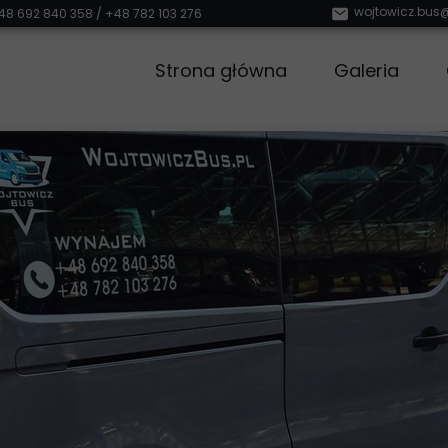
wojtowicz.bu
48 692 840 358
/
+48 782 103 276
Strona główna
Galeria
Busy
Foteliki sa