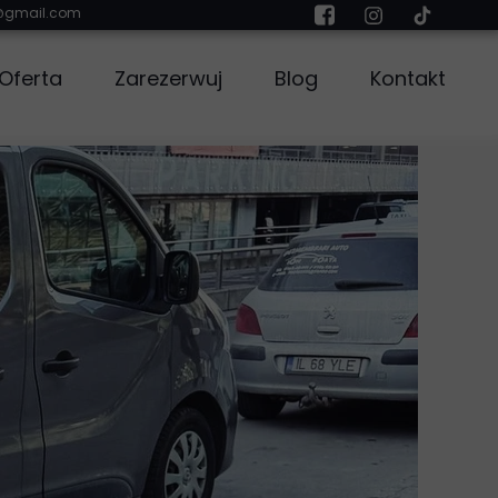
s@gmail.com
Oferta
Zarezerwuj
Blog
Kontakt
Busy 9-osobowe
mochodowe
Samochody dostawcze
Foteliki samochodowe
Auto do ślubu